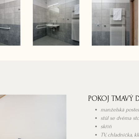
POKOJ TMAVÝ 
manželská postel
stůl se dvěma st
skříň
TV, chladnička, k