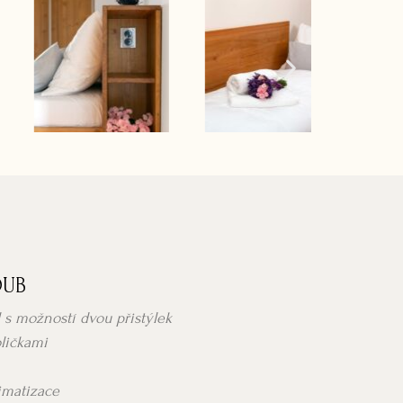
DUB
 s možností dvou přistýlek
oličkami
limatizace