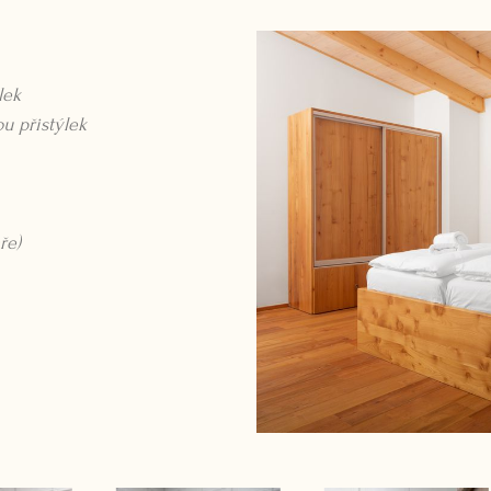
lek
u přistýlek
ře)