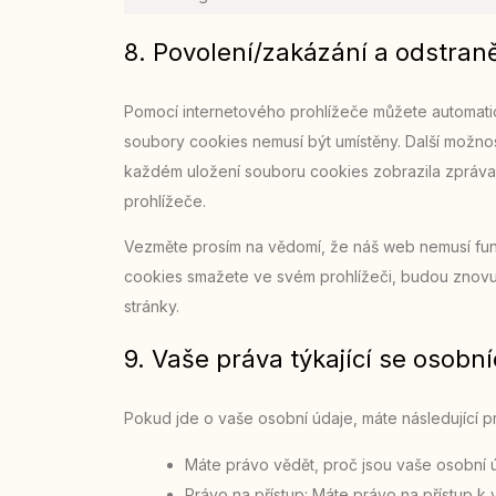
8. Povolení/zakázání a odstran
Pomocí internetového prohlížeče můžete automatic
soubory cookies nemusí být umístěny. Další možnost
každém uložení souboru cookies zobrazila zpráva
prohlížeče.
Vezměte prosím na vědomí, že náš web nemusí fu
cookies smažete ve svém prohlížeči, budou znovu
stránky.
9. Vaše práva týkající se osobn
Pokud jde o vaše osobní údaje, máte následující p
Máte právo vědět, proč jsou vaše osobní 
Právo na přístup: Máte právo na přístup k