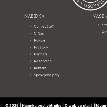
NABÍDKA
NAŠE 
Ští
Co hledáte?
Zn
O Nás
Pokoje
Prostory
Partneři
Rezervace
Kontakt
Spokojené páry
© 2025 | Hájenka pod větrníky | O web se stará
Štěpán