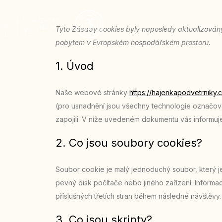
ÚVOD
Tyto Zásady cookies byly naposledy aktualizovány
pobytem v Evropském hospodářském prostoru.
1. Úvod
Naše webové stránky
https://hajenkapodvetrniky.
(pro usnadnění jsou všechny technologie označovány
zapojili. V níže uvedeném dokumentu vás informu
2. Co jsou soubory cookies?
Soubor cookie je malý jednoduchý soubor, který j
pevný disk počítače nebo jiného zařízení. Infor
příslušných třetích stran během následné návštěvy.
3. Co jsou skripty?