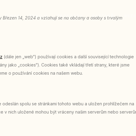
O NÁS
POKOJE
PROSTORY
PARTNEŘI
REZ
 Březen 14, 2024 a vztahují se na občany a osoby s trvalým
cz
(dále jen „web“) používají cookies a další související technologie
 jako „cookies“). Cookies také vkládají třetí strany, které jsme
jeme o používání cookies na našem webu.
e odeslán spolu se stránkami tohoto webu a uložen prohlížečem na
mace v nich uložené mohou být vráceny našim serverům nebo server