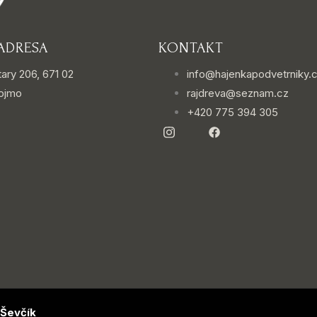
ADRESA
KONTAKT
tary 206, 671 02
info@hajenkapodvetrniky.
ojmo
rajdreva@seznam.cz
+420 775 394 305
 Ševčík