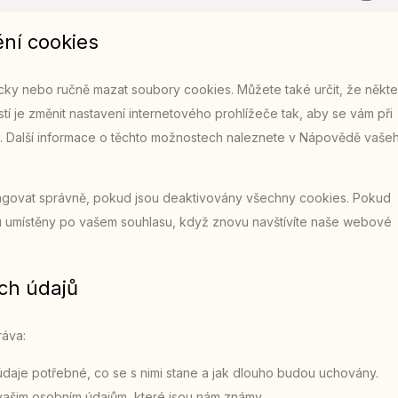
ění cookies
ky nebo ručně mazat soubory cookies. Můžete také určit, že někte
í je změnit nastavení internetového prohlížeče tak, aby se vám při
. Další informace o těchto možnostech naleznete v Nápovědě vaše
ngovat správně, pokud jsou deaktivovány všechny cookies. Pokud
 umístěny po vašem souhlasu, když znovu navštívíte naše webové
ích údajů
ráva:
údaje potřebné, co se s nimi stane a jak dlouho budou uchovány.
 vašim osobním údajům, které jsou nám známy.