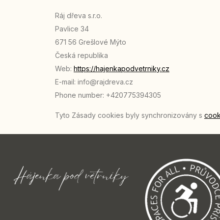
Ráj dřeva s.r.o.
Pavlice 34
671 56 Grešlové Mýto
Česká republika
Web:
https://hajenkapodvetrniky.cz
E-mail:
info@
rajdreva.cz
Phone number: +420775394305
Tyto Zásady cookies byly synchronizovány s
cook